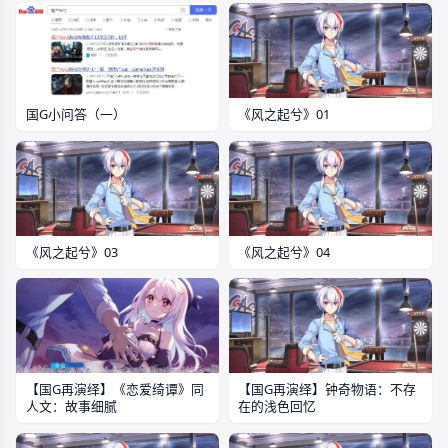
国G小问答（一）
《风之起兮》01
《风之起兮》03
《风之起兮》04
【国G再演绎】钟奇物语：不存
【国G再演绎】《恋爱绮谭》同
在的浅色回忆
人文：故事细腻