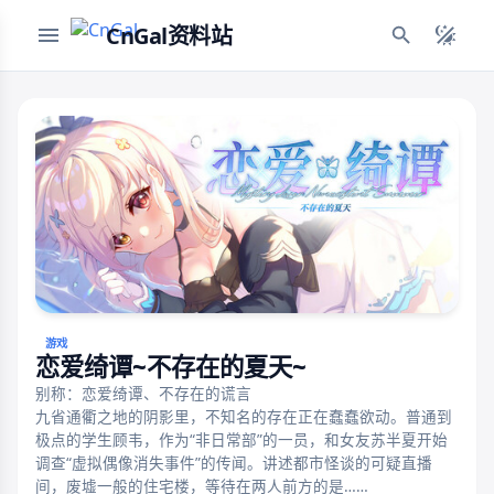
CnGal资料站
游戏
恋爱绮谭~不存在的夏天~
别称：恋爱绮谭、不存在的谎言
九省通衢之地的阴影里，不知名的存在正在蠢蠢欲动。普通到
极点的学生顾韦，作为“非日常部”的一员，和女友苏半夏开始
调查“虚拟偶像消失事件”的传闻。讲述都市怪谈的可疑直播
间，废墟一般的住宅楼，等待在两人前方的是……