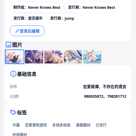
制作组：Never Knows Best
发行商：Never Knows Best
发行商：波克城市
发行商：Jump
登录后编辑
图片
基础信息
恋爱绮谭、不存在的谎言
别称
980035872
、
798281712
QQ群
标签
中篇
恋爱冒险游戏
多线多结局
悬疑题材
已发行
民俗题材