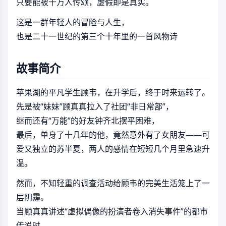
只要能被千万人传颂，虚假即是真实。
这是一群年轻人的冒险与人生，
也是二十一世纪的第三个十年里的一首风物诗
故事简介
苹果湖的平凡学生顾韦，在升学后，终于时来运转了。
先是被“妹妹”顾真真拉入了社团“非日常部”，
继而还有“万能”的好友钟齐北摆平困难，
最后，单身了十几年的他，竟然意外有了女朋友——可
爱又独立的苏半夏，两人的感情在短短几个月里急速升
温。
然而，不知轻重的调查活动给顾韦的完美生活笼上了一
层阴霾。
当顾真真讲述“虚拟偶像的扮演者卷入消失事件”的都市
传说时，