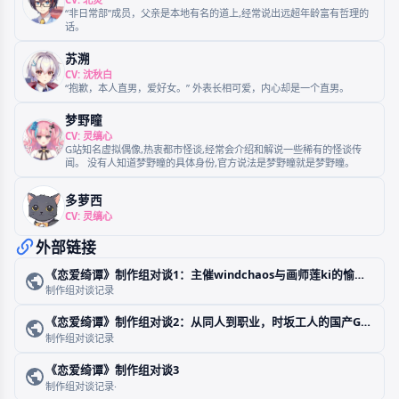
顾真真
CV: 呜喵
主人公顾韦的“妹妹“，兄控。组建了“非日常部”，志愿是成为一名记者。
钟齐北
CV: 北炎
“非日常部”成员，父亲是本地有名的道上,经常说出远超年龄富有哲理的
话。
苏溯
CV: 沈秋白
“抱歉，本人直男，爱好女。” 外表长相可爱，内心却是一个直男。
梦野瞳
CV: 灵缡心
G站知名虚拟偶像,热衷都市怪谈,经常会介绍和解说一些稀有的怪谈传
闻。 没有人知道梦野瞳的具体身份,官方说法是梦野瞳就是梦野瞳。
多萝西
CV: 灵缡心
外部链接
《恋爱绮谭》制作组对谈1：主催windchaos与画师莲ki的愉快（？）吐槽
制作组对谈记录