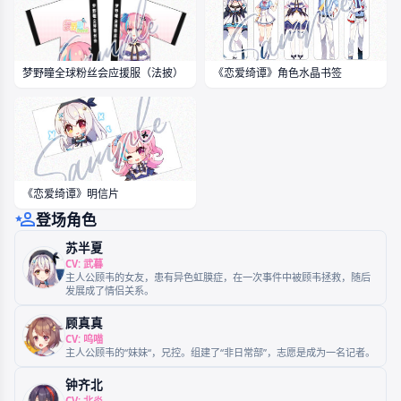
《恋爱绮谭》拼图
梦野瞳全球粉丝会应援服（法披）
《恋爱绮谭》角色水晶书签
《恋爱绮谭》明信片
登场角色
苏半夏
CV: 武暮
主人公顾韦的女友，患有异色虹膜症，在一次事件中被顾韦拯救，随后
发展成了情侣关系。