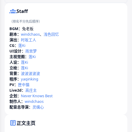
Staff
（排名不分先后顺序）
BGM：
兔老板
剧本：
windchaos
、
浅色回忆
演出：
时坂工人
CG：
莲Ki
UI设计：
雨宫梦
主视觉图：
莲Ki
人设：
莲Ki
立绘：
莲Ki
背景：
波波波波波
程序：
yaqinking
PV：
匣中猫
Live2d：
高庄主
企划：
Never Knows Best
制作人：
windchaos
配音总导演：
灵缡心
正文主页