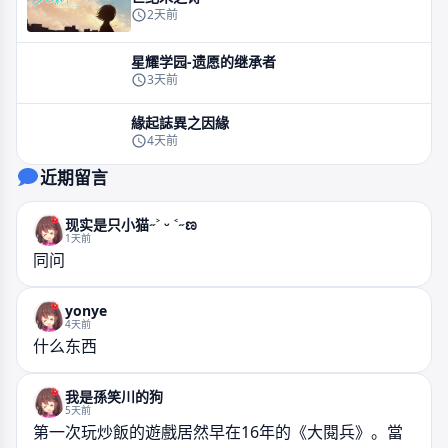
2天前
星耀学园-遗愿的继承者
3天前
緣起誌異之因緣
4天前
近期留言
现实是只小猫˶˃ ᵕ ˂˶ಣ
1天前
同问
yonye
4天前
什么东西
我是孫笑川的狗
5天前
第一次玩炒飯的遊戲居然早在16年的《大閱兵》。當