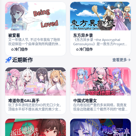
他们能否成功？又会付出怎样的代
价？
东方异乡录
被爱着
《东方异乡录 ~the Apocryphal
又一年情人节, 不过今年我有了陪伴
Gensoukyou》是一款东方Project主
欢迎体验一个由单身狗所构建的休闲
题的短篇视觉小说游戏。主要讲述了
模拟恋爱游戏，挣钱然后允所喜爱的
冷门佳作
冷门佳作
在河城荷取的邀请下，雾雨魔理沙、
她一生的幸福。
爱丽丝·玛格特洛依德、帕秋莉·诺蕾
近期新作
查看更多
姬三人在虚拟世界“Apocryphal
Land”中冒险的爆笑喜剧故事。
中国式地雷女
难道你是GAL高手
在内卷加班严重的多米网络，我竟发
玩了多年游戏还是负KD的无口少女、
现身边隐藏着三个截然不同的"地雷
顶级水平却不擅长画大雷的美少女画
女"： 由奈 - 白天干练的美术组同
师，想打一辈子旮旯的富家千金、努
事，私下竟是个地雷系少女？ 秀华 -
力理解二次元为何物的现充妹妹——
我的青梅竹马竟然是个隐性病娇？ 爱
玩家将成为她们的男主，在名为“掐楼
香 - 底层挣扎的地偶新人，渴望被认
之家”的周边店里一同努力让店铺爆
可的纯真女孩！ 37万字文本，精美
火，感情逐渐升温...废萌恋爱作、堂
L2D立绘+口型动态，超过70张高画
堂连载！