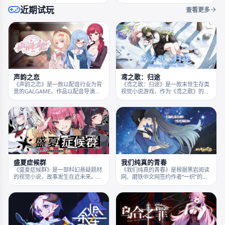
安全区域等待死亡的降临。但科斯达
活中遭遇各种日常而又不寻常的事
近期试玩
丽佳并没有。我也是。
件。在一系列的调查与推理之后，玩
查看更多
家将和她们共同揭露这些事件的真
相。
声韵之恋
鸢之歌：归途
《声韵之恋》是一款以配音行业为背
《鸢之歌：归途》是一款末世生存类
景的GALGAME。作品以配音导演张
视觉小说游戏，作为《鸢之歌》的续
文轩为主角，他受友人委托承接一部
作，故事延续了前作剧情，在平安铃
番剧的配音执导工作，借此与三位风
带九玖离开江中城后，幸存的九玖进
格各异的配音演员相遇结缘并了解配
入到了幸存者营地“鸢尾”，在这里她
音行业的真实生态与圈内文化。
遇见了那个“不曾遇见过”的林楠，同
时她也将在这里了解到自己所蕴含的
秘密，世界毁灭的真相以及拯救世界
的可能性……
盛夏症候群
我们纯真的青春
《盛夏症候群》是一部科幻悬疑题材
《我们纯真的青春》是根据黑岩阅读
的视觉小说，故事发生在近未来。诡
网、磨铁中文网签约作者“一织”的同
异的坠机事故、暗中活动的神秘组
名小说改编成的视觉小说游戏。 原著
织、逐渐成为流行的「盛夏症候群」
以独具特点的幽默文风、出其不意的
……各种各样的事件正在同步发生，
机灵语言备受网友追捧，更引发了读
玩家将通过章节选择体验非线性剧
者对青春记忆与情感的共鸣和探讨。
情，逐渐了解故事的全貌。