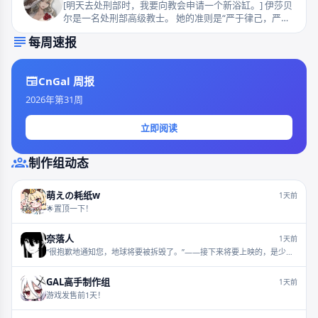
[明天去处刑部时，我要向教会申请一个新浴缸。] 伊莎贝
尔是一名处刑部高级教士。 她的准则是“严于律己，严于
律人”，她对一切都有着极高的要求，希望一切都能有秩
每周速报
序的运转，并且每个人都应该贯彻自己的“优雅”。 她很喜
欢玫瑰花，特意让圣研部给自己制作了一把能长出玫瑰荆
棘的手杖。 她和同部门的玛格丽特教士是青梅竹马，后
CnGal 周报
来却形同陌路，教会很少有人知道其中的原因。
2026年第31周
立即阅读
制作组动态
萌えの耗纸w
1天前
🌟置顶一下！
奈落人
1天前
“很抱歉地通知您，地球将要被拆毁了。”——接下来将要上映的，是少年
少女主演的“人类观察纪录片”【bilibilionly同人扶持计划】
GAL高手制作组
1天前
游戏发售前1天！