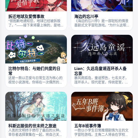
质CG。全中文配音。 三个情感丰沛
的亚比女孩，体验最真实的中式恋爱
排雷之旅！
拆迁地球及爱情事故
海边的忘川亭
“很抱歉地通知您，地球已经被拆毁
《海边的忘川亭》是一部轻松的情景
了。”——接下来将要上映的，是地雷
喜剧式文字冒险游戏。“为什么这帮人
妹(自称)和做题家(他称)主演的“人类
喝孟婆汤上瘾啊！？”面对各种各样奇
观察纪录片”。
葩的顾客，了解他们的过去，解决他
们在忘川亭造成的麻烦。从千奇百怪
的灵魂手里保住自己的工作和忘川
镇。告别压抑的天庭，回到愉快的地
府家乡，和赖在忘川镇的大家成为好
朋友吧！
比特尔特岛：与她们共度的日
Lian：久远岛童谣连环杀人备
常
忘录
这是一款以恋爱与日常生活为核心的
暴风雨孤岛，童谣预告，七名天才，
视觉小说游戏，你将在一次偶然的邂
连环杀人，现代密室，传统密室，占
逅后踏上小岛生活，与多位性格各异
星术，血肉拼图，以及幸存者，和一
的女孩相识相伴。通过对话与选择逐
句为了让你看到这个故事而说出的谎
渐发展感情，在轻松的日常中体验恋
言。
爱互动、角色故事，以及种田、钓鱼
等休闲活动，并迎来不同的结局。
科斯达丽佳的世末终之旅途
五年B班事件簿
人类的文明终于燃尽了最后的火种。
一款以小学生日常推理剧情为主的文
幸存者选择聚集在一起，将自己关在
字冒险游戏。主角二人将会在学校生