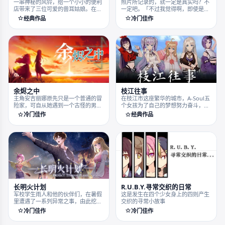
一串神秘的风铃，给一个小小的便利
照片所记录的，就一定是真实吗？不
店带来了三位可爱的兽耳姑娘。在这
一定吧。「不过我觉得啊，即使是虚
个充满惊喜和忐忑的夏夜里，年轻的
假的照片，它所包含的创作者的情
经典作品
冷门佳作
店长和他不请自来的三位新员工一起
感，终究是真实的吧。」她这么说
踏上了坎坷又欢乐的创业之路……关
道。那么，你的记忆，又一定是真实
于这款游戏?在这个刚毕业就失业的
的吗？她笑了笑，没有说话，只是用
夏天，林洋回到了故乡，打算自己创
手摸了摸手上的相机。短篇奇幻悬疑
业开一个便利店。......
视觉小说「虚忆定格」，共你虚构一
段真情回忆。
枝江往事
余烬之中
在枝江市这座繁华的城市，A-Soul五
主角安吉丽娜原先只是一个普通的冒
个女孩为了自己的梦想努力奋斗，为
险家，可自从她遇到一个古怪的男人
了朋友，为了梦想，为了一切未来所
跟她抢任务之后...一切都变了。
经典作品
冷门佳作
希望获得的东西的互相扶持走向前
方，最终和粉丝们一同走向明天的励
志故事。
长明火计划
R.U.B.Y.寻常交织的日常
军校学生雨人和他的伙伴们，在暑假
这是发生在四个少女身上的四则产生
里遭遇了一系列异常之事，由此挖掘
交织的寻常小故事
出七年前那重重迷雾之下的真相。他
冷门佳作
冷门佳作
们行动起来，奔走在国与国战争的夹
缝中，只为追寻自己认可的信念……