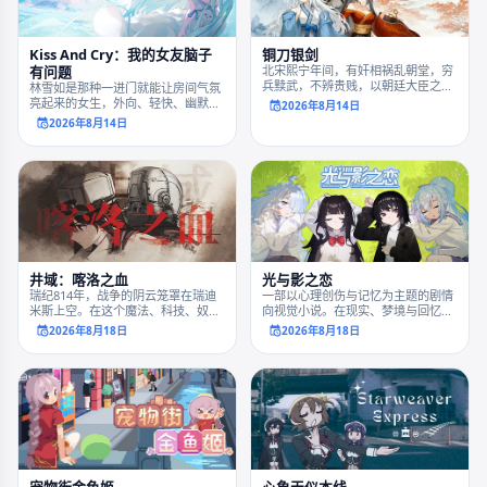
Kiss And Cry：我的女友脑子
铜刀银剑
有问题
北宋熙宁年间，有奸相祸乱朝堂，穷
兵黩武，不辨贵贱，以朝廷大臣之身
林雪如是那种一进门就能让房间气氛
妨害地主营贷，重草民布衣却轻士大
亮起来的女生，外向、轻快、幽默，
2026年8月14日
夫；更不畏天威，妄图改道黄河以留
从不回避与人建立连接，也不会用强
2026年8月14日
名青史。江湖中人惊惧此举将毁大宋
势去掌控别人的节奏，反而总是以一
龙脉，推举一将，一侠，一刺，一
种看似无害、实则强韧的方式深入人
贼，号“四剑除奸”，共伐奸相———
心。她就是那种你很难拒绝的人，因
王安石。
为她把“靠近别人”这件事，做得那么
自然、那么轻盈、那么理直气壮。 而
这样的她，闯进了一名洞察力强，慧
极必伤的精神异质者的女同学的世
界，会碰撞出怎么样精彩的摩擦？这
就是我在这篇故事中想描写的。
井域：喀洛之血
光与影之恋
瑞纪814年，战争的阴云笼罩在瑞迪
一部以心理创伤与记忆为主题的剧情
米斯上空。在这个魔法、科技、奴隶
向视觉小说。在现实、梦境与回忆交
和吸血鬼并存的乱世，结束复仇的少
错的世界中，直面你曾经失去、却从
2026年8月18日
2026年8月18日
女手握魔能枪，她的身后是熊熊燃烧
未真正告别的事物。
的庄园，前路则隐没在夜幕的丛林之
中……