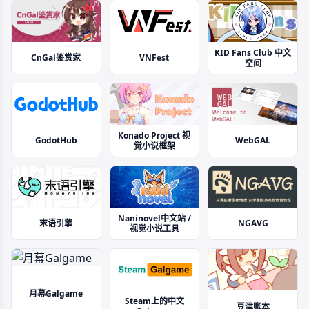
情，这最终的目的是成为他们的商业
帝国的继承者。 可这并不是我所想要
的生活。 在一个契机之下，我打算做
一件不在计划板上的事情。 我来到了
这座城市中最奢华的女同性恋风俗店
KID Fans Club 中文
――九霄，在那里，我遇到了四位将
VNFest
CnGal鉴赏家
空间
改变我今后人生的美人。 那时的我不
明白，我已然踏上一条走向人间地狱
的路。
Konado Project 视
GodotHub
WebGAL
觉小说框架
Naninovel中文站 /
NGAVG
末语引擎
视觉小说工具
月幕Galgame
Steam上的中文
豆津账本