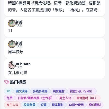
時國G剛算可以商業化吧。這時一部免費遊戲，梧桐配
的音，人物名字直接用的「米飯」「梧桐」。在當時
對他們都是一種宣傳了。這部作品我是真喜歡，結尾
护好
男主接受謊言時那種分裂真的絕！原來黑白失色的畫
6天前
面並不是現實中的濾鏡，而是米飯心中的濾鏡，當他
11
接受了這一切，主動放棄思考時濾鏡就會消失。在我
护好
心裡這是炒飯最敢表達自己的作品了！現在原下載連
6天前
結都失效了，但B站還保留著一個實況視頻。
周年快乐
BChisato
6天前
女儿很可爱
热门标签
2D
图文演绎
多线多结局
纯爱题材
视觉小说（VNG）
免费
日常系/萌系风格（空气系）
男主人公
百合题材（GL）
女主人公
校园背景
短篇
现实题材
AI部分使用
奇幻题材