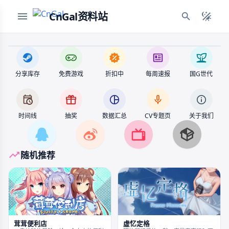
CnGal资料站
分享库存
免费游戏
折扣中
每周速报
国G世代
时间线
抽奖
数据汇总
CV专题页
关于我们
随机推荐
茸茸便利店
虚忆定格