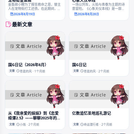
宠物街金鱼姬
心象天仪本线
金鱼姬小鲤为了报答救命之恩，替主
一场以列车，火焰与青春为主题的诗
人在宠物街打工还债。在此期间，交
意冒险。《心象天仪本线》是一部风
到了形形色色的朋友，遭遇了奇奇怪
格强烈的视觉小说，玩家将以无故出
2026年8月19日
2026年8月28日
怪的事件。逐渐成长后，她决定振兴
现的转学生——上岛椿的视角，见证
日益萧条的宠物街。
少女们在封闭学园中追寻星空与爱的
最新文章
旅程。
国G日记（2026年6月）
国G日记
文章
文章
苍蓝的风 · 1个月前
苍蓝的风 · 2个月前
从《我亲爱的妹妹》到《恋爱
亿数追忆圣地巡礼游记
绮谭2.5》——聊聊2025年的
“国G暴雷”风波
文章
文章
小烛 · 2个月前
命运潜行者 · 2个月前