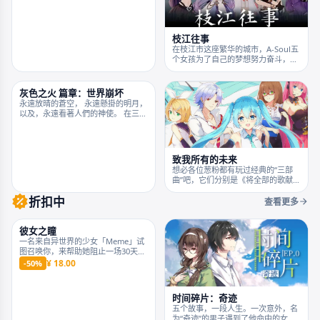
笼罩在mea的心头未知的恐惧感变得
越来越深。心中的第六感告诉她，有
什么大事情要发生......
枝江往事
雨的恋记
在枝江市这座繁华的城市，A-Soul五
这这是一款视觉小说，你会与女主角
个女孩为了自己的梦想努力奋斗，为
相遇，并经历许多事情，你的选择将
了朋友，为了梦想，为了一切未来所
决定故事最终的结局。
希望获得的东西的互相扶持走向前
方，最终和粉丝们一同走向明天的励
志故事。
灰色之火 篇章：世界崩坏
致我所有的未来
永遠放晴的蒼空， 永遠懸掛的明月，
想必各位葱粉都有玩过经典的“三部
以及，永遠看著人們的神使。 在三者
曲”吧，它们分别是《将全部的歌献给
之下，世界理應平穩運作。 於舞台之
未来的你》、《铃音之歌、初音之
折扣中
上，世界確實平穩有序。 ​ 但是—— ​
声》、《注视着你眼瞳里未来的歌
查看更多
「不對不對，不應該是這樣的。」 ​
谣》，这些由在日本有爱的同人社团
某個時刻，神宣告了世界的毀滅。 幸
制作的同人被国内大大们汉化搬运到
福的日子，與不幸福的每天， 皆是時
国内后，给了我们葱粉很多的感动。
候結束了。 ​ ……大概是這樣的日常故
这次呢，虽然我们没......
事？
彼女之瞳
时间碎片：奇迹
一名来自异世界的少女「Meme」试
五个故事，一段人生。一次意外，名
图召唤你，来帮助她阻止一场30天之
为“奇迹”的男子遇到了他命中的女