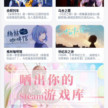
余烬列车
乌合之罪
《余烬列车》是一款科幻主题的轻百
《乌合之罪》是一款集霸凌复仇X悬
合叙事冒险游戏。在人类即将走向寰
疑惊悚x真相还原的沉浸式AVG，你
宇的新世纪，你作为新晋的研究员进
（玩家）所饰演的主人公将在与外界
入巨型企业COSMIC，在挖掘
彻底断连隔绝的诡异岛屿上历经一场
「ember」事件真相的过程中，与那
极端恶意的厮杀游戏，请寻找线索，
位看似陌生的上司，共同重启一段被
推进剧情，抵达十四年前那件校园事
尘封的记忆。
件的真相……
格林咖啡馆
世纪末之诗
扮演一家普通咖啡店的店员（或者是
1999年，千年世纪之交……由原班人
你自己？），与性格各异的顾客聊
马带来的《泡沫冬景》正统续作，再
天，为他们提供正确的饮料并成为朋
次向视觉小说表现力的极限发起挑
友。同时，和你性格有些古怪的老板
战。
“三三”打好关系，和她也成为朋友。
如果顾客满意度不够的话可能会被你
的老板开除，请务必注意这一点！ 在
故事种偶尔会发生一些让人感到违和
的事情…或许说，这个地方似乎和你
想象中有些不太一样？ 是的！所以，
你的任务就是在游戏过程中尽情探索
关于这些违和感背后的真相！