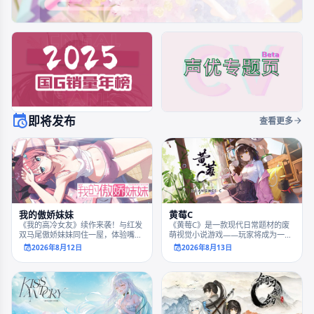
即将发布
查看更多
我的傲娇妹妹
黄莓C
《我的高冷女友》续作来袭！与红发
《黄莓C》是一款现代日常题材的废
双马尾傲娇妹妹同住一屋，体验嘴硬
萌视觉小说游戏——玩家将成为一名
心软的日常守护，解锁夏日限定的甜
刚毕业没多久的应届生，体验另一个
2026年8月12日
2026年8月13日
蜜与感动。
世界的搞笑日常。这就是一个轻松愉
快且废萌的沙雕恋爱故事！没有黑深
残，也没有坏结局！此故事世界观与
现实没有任何联系！请不要用三次元
的思维去思考！