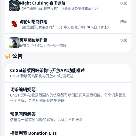
Night Cruising 夜间巡航
1天前
【黑色幽默GAL 现已发售】 拆迁地球及爱情事故 PV3
海伦幻想制作组
1天前
【挑战给国g女主画同人！3】今天画唐乐吟！❤️来自《梦末》
繁星相位制作组
2天前
是有关『终点站』的一些进度哇
公告
CnGal新版网站架构与开放API功能概述
CnGal新版网站架构与开放API功能概述
词条编辑规范
CnGal资料站收录范围内的信息都可以创建词条进行归档，每个词条都是
一个主体，会与其他词条产生关联
常见问题解答
这里是一些常见问题的解答，后续会不断更新
捐赠列表 Donation List