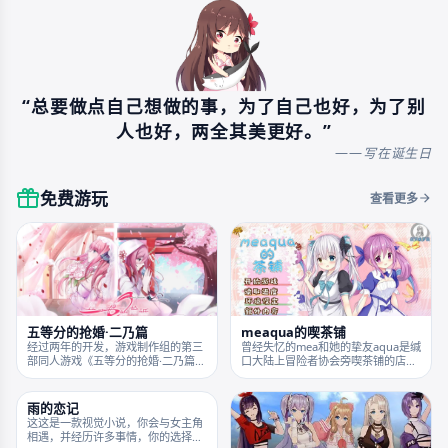
“总要做点自己想做的事，为了自己也好，为了别
人也好，两全其美更好。”
——
写在诞生日
免费游玩
查看更多
meaqua的喫茶铺
五等分的抢婚·二乃篇
曾经失忆的mea和她的挚友aqua是缄
经过两年的开发，游戏制作组的第三
口大陆上冒险者协会旁喫茶铺的店
部同人游戏《五等分的抢婚·二乃篇》
员，在那里，她们遇到了形形色色的
现已开发完成，于今日免费发布~！
人，在休闲中与他们聊天，时不时也
二乃篇游戏时长不到一个小时，为，
会有人生咨询。在与他们的交流中，
多结局，支持平台为手机安卓端与电
逐渐对这个世界产生更深的了解。随
脑端。结局末尾会有游戏视频。推荐
着一件意外的发生让整个事情再次发
先游玩前作《五等分的抢婚·三玖篇》
生了改变。事情愈发扑朔迷离，一直
更有助于......