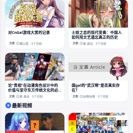
对CnGal游戏大赏的记录
士妓之恋的现代变奏：中国人
如何用文艺遗忘真正的历史
文章
文章
穗山荔 · 3个月前
夏 森谷 · 3个月前
国gal的“武汉帮”是否真实存
论“贵相”在动漫角色设计中的
在？
价值与坚守东方传统文化的必
要性
文章
文章
夏 森谷 · 5个月前
咕噜咕噜 · 5个月前
最新视频