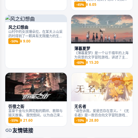
后即将发生的刺杀事件。 你的选择，
子，从此人生的轨迹发生了改变。十
¥ 18.00
¥ 6.05
-50%
-45%
不仅会构成不同的卡组，形成不同的
年，在散落的时间碎片中，一起见证
战斗风格，更会影响少女的性格，让
只属于他的珍贵回忆。
这个故事走向不同的结局。
风之幻想曲
山村中的女孩珊朵拉，在某天上山采
药时得到了一颗具有无限魔力的生命
宝石。但是当她回到村子却发现，全
¥ 9.00
-50%
村村民都被残忍杀害。为了拯救自己
薄暮夏梦
的爷爷以及村民，珊朵拉与时间女神
《薄暮夏梦》是一个以千禧年的上海
签订契约，回到惨案发生之前，希望
为背景的文字冒险游戏，讲述了主角
能改变一切……
屠百川在十二个夏日内所经历的种种
¥ 15.20
-60%
「异常」……在探寻真相的过程中，
时隔多年的心愿与遗憾重新交汇，而
他又是否能够抓住这仅有的机会，
「修复」这一切？
彷徨之街
无名者
富豪千金与头牌花魁的羁绊、救赎与
"请告诉我，爱是否存在意义。" 《无
毁灭故事。 我恍惚间，以为自己来到
名者》是一款百合向文字冒险游戏。
了地狱。 但此处并非别处，正是人
追随少女们的足迹，在失落的城市中
¥ 21.60
¥ 28.80
-55%
-10%
间。 世界似乎在重新回到正轨，整个
寻找神明的踪迹，探寻埋藏在过往之
城市都在我父母的白石集团的控制之
中的的真相，寻找延续未来的方法，
友情链接
下。 而我作为他们的女儿，也不例
直至抵达世界尽头——
外。 我按着他们的意志去做每一件事