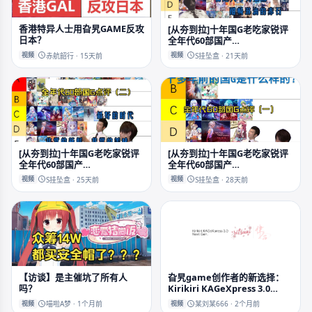
香港特异人士用旮旯GAME反攻
[从夯到拉]十年国G老吃家锐评
日本？
全年代60部国产
galgame（三）2020~2026
视频
视频
赤航韶行 · 15天前
S挂坠盒 · 21天前
[从夯到拉]十年国G老吃家锐评
[从夯到拉]十年国G老吃家锐评
全年代60部国产
全年代60部国产
galgame（二）2014~2020
galgame（一）2008~2013
视频
视频
S挂坠盒 · 25天前
S挂坠盒 · 28天前
【访谈】是主催坑了所有人
旮旯game创作者的新选择：
吗？
Kirikiri KAGeXpress 3.0
Next Gen.（体验视频）
视频
视频
喵啦A梦 · 1个月前
某刘某666 · 2个月前