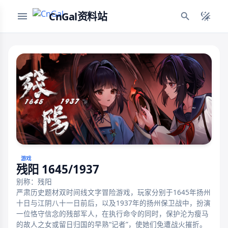
CnGal资料站
游戏
残阳 1645/1937
别称：残阳
严肃历史题材双时间线文字冒险游戏，玩家分别于1645年扬州
十日与江阴八十一日前后，以及1937年的扬州保卫战中，扮演
一位恪守信念的残部军人，在执行命令的同时，保护沦为瘦马
的故人之女或留日归国的早熟“记者”，使她们免遭战火摧折。