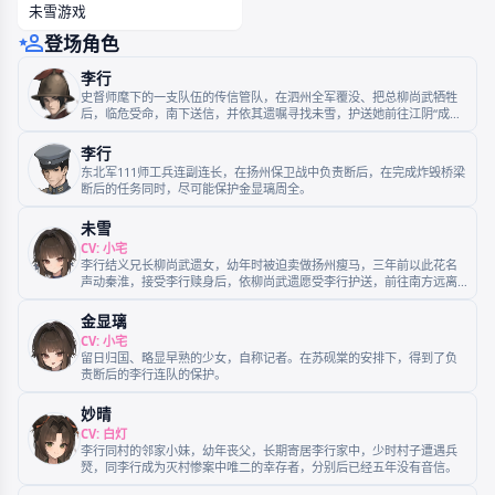
未雪游戏
登场角色
李行
史督师麾下的一支队伍的传信管队，在泗州全军覆没、把总柳尚武牺牲
后，临危受命，南下送信，并依其遗嘱寻找未雪，护送她前往江阴“成
婚”。
李行
东北军111师工兵连副连长，在扬州保卫战中负责断后，在完成炸毁桥梁
断后的任务同时，尽可能保护金显璃周全。
未雪
CV: 小宅
李行结义兄长柳尚武遗女，幼年时被迫卖做扬州瘦马，三年前以此花名
声动秦淮，接受李行赎身后，依柳尚武遗愿受李行护送，前往南方远离
战火的江阴“成婚”。
金显璃
CV: 小宅
留日归国、略显早熟的少女，自称记者。在苏砚棠的安排下，得到了负
责断后的李行连队的保护。
妙晴
CV: 白灯
李行同村的邻家小妹，幼年丧父，长期寄居李行家中，少时村子遭遇兵
燹，同李行成为灭村惨案中唯二的幸存者，分别后已经五年没有音信。