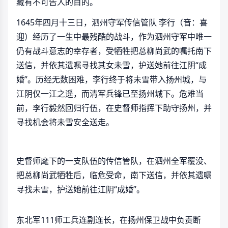
藏有不可告人的目的。
1645年四月十三日，泗州守军传信管队 李行（音：喜
迎）经历了一生中最残酷的战斗，作为泗州守军中唯一
仍有战斗意志的幸存者，受牺牲把总柳尚武的嘱托南下
送信，并依其遗嘱寻找其女未雪，护送她前往江阴“成
婚”。历经无数困难，李行终于将未雪带入扬州城，与
江阴仅一江之遥，而清军兵锋已至扬州城下。危难当
前，李行毅然回归行伍，在史督师指挥下助守扬州，并
寻找机会将未雪安全送走。
史督师麾下的一支队伍的传信管队，在泗州全军覆没、
把总柳尚武牺牲后，临危受命，南下送信，并依其遗嘱
寻找未雪，护送她前往江阴“成婚”。
东北军111师工兵连副连长，在扬州保卫战中负责断