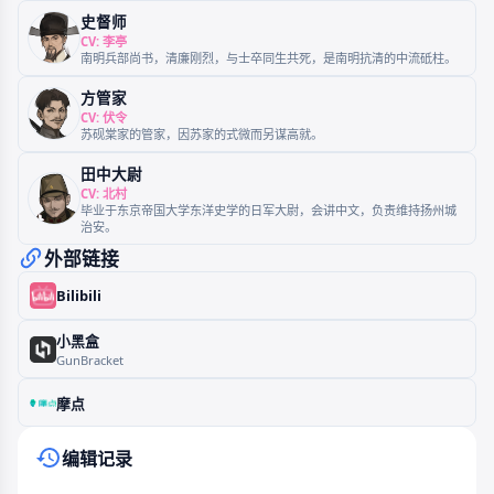
史督师
CV: 李亭
南明兵部尚书，清廉刚烈，与士卒同生共死，是南明抗清的中流砥柱。
方管家
CV: 伏令
苏砚棠家的管家，因苏家的式微而另谋高就。
田中大尉
CV: 北村
毕业于东京帝国大学东洋史学的日军大尉，会讲中文，负责维持扬州城
治安。
外部链接
Bilibili
小黑盒
GunBracket
摩点
编辑记录