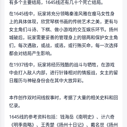
有多个主要结局，1645线还有几十个死亡结局。
在1645线中，玩家将充分领略秦淮风雅在瘦马女性身
上的具体体现，欣赏琴棋书画的传统艺术之美，更有与
女主角们斗诗、下棋、做小游戏的交互娱乐环节。扬州
城破后，玩家需要妥善的管理身上的银两和保护女主角
们，每次遇敌，或战，或逃，或行贿买命，每一次选择
都会对结局产生影响。
在1937线中，玩家将经历残酷的战斗与牺牲，在游戏
中会打入敌人内部，进行针锋相对的情报战，女主的留
日履历与神秘身份会在其中大放异彩。
本作创作双时间线叙事时，考据了大量的相关史料和回
忆录。
1645线的参考资料包括：钱海岳《南明史》、计六奇
《明季南略》、王秀楚《扬州十日记》、戴名世《扬州