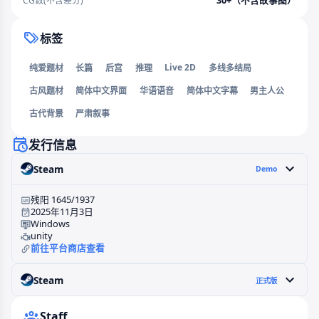
30+（不含故事图）
CG数(不含差分)
标签
Live 2D
纯爱题材
长篇
后宫
推理
多线多结局
古风题材
简体中文界面
华语语音
简体中文字幕
男主人公
古代背景
严肃叙事
发行信息
Steam
Demo
残阳 1645/1937
2025年11月3日
Windows
unity
前往平台商店查看
Steam
正式版
Staff