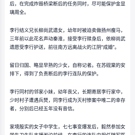
后，在完成炸毁桥梁断后的任务同时，尽可能保护金显
璃周全。
李行结义兄长柳尚武遗女，幼年时被迫卖做扬州瘦马，
三年前以此花名声动秦淮，接受李行赎身后，依柳尚武
遗愿受李行护送，前往南方远离战火的江阴“成婚”。
留日归国、略显早熟的少女，自称记者。在苏砚棠的安
排下，得到了负责断后的李行连队的保护。
李行同村的邻家小妹，幼年丧父，长期寄居李行家中，
少时村子遭遇兵燹，同李行成为灭村惨案中唯二的幸存
者，分别后已经五年没有音信。
家境殷实的女子中学生，七七事变爆发后，毅然参加女