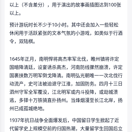
以上（不含差分），用于演出的故事画插图达到100张
以上。
预计游玩时长不少于10小时。其中还会加入一些轻松
休闲用于活跃紧张的文本气氛的小游戏，如类似于行酒
令，双陆棋。
1645年正月，南明悍将高杰率军北伐，睢州镇将许定
国暗降清廷，设宴诱杀高杰，河南防线骤然崩溃，许定
国裹挟数万明军倒戈降清。南明弘光朝唯一一次北伐行
动流产，史可法被迫退守江淮，加固防务。四月十三日
泗州守军全军覆没，江北明军或内斗投降，或劫城溃
逃，多铎十万铁骑直扑扬州。当烽烟漫至长江北岸，扬
州已成孤城绝地。
1937年抗日战争全面爆发后，中国留日学生掀起了近
代留学史上规模空前的归国热潮，大量留学生回国后立