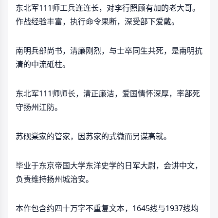
东北军111师工兵连连长，对李行照顾有加的老大哥。
作战经验丰富，执行命令果断，深受部下爱戴。
南明兵部尚书，清廉刚烈，与士卒同生共死，是南明抗
清的中流砥柱。
东北军111师师长，清正廉洁，爱国情怀深厚，率部死
守扬州江防。
苏砚棠家的管家，因苏家的式微而另谋高就。
毕业于东京帝国大学东洋史学的日军大尉，会讲中文，
负责维持扬州城治安。
本作包含约四十万字不重复文本，1645线与1937线均