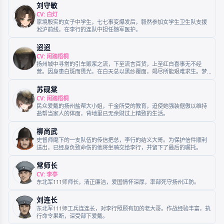
刘守敏
CV: 白灯
家境殷实的女子中学生，七七事变爆发后，毅然参加女学生卫生队支援
淞沪前线，在李行的连队中担任随军医护。
迢迢
CV: 闲踏梧桐
扬州城中寻常的引车贩浆之流，下至流言百货，上至红白喜事无不经
营。因身患白斑而畏光，在白天总以黑纱覆面，竭尽所能艰难求生。梦
想是靠自己的努力在扬州拥有一家商铺。
苏砚棠
CV: 闲踏梧桐
民众爱戴的扬州盐帮大小姐，千金所受的教育，迫使她强装倨傲以维持
盐帮当家人的体面，背地里已无余财过上精致的生活。
柳尚武
史督师麾下的一支队伍的传信把总，李行的结义大哥。为保护信件顺利
送出，已经身负致命伤的他将坐骑交给李行，并留下了最后的嘱托。
常师长
CV: 李亭
东北军111师师长，清正廉洁，爱国情怀深厚，率部死守扬州江防。
刘连长
东北军111师工兵连连长，对李行照顾有加的老大哥。作战经验丰富，执
行命令果断，深受部下爱戴。