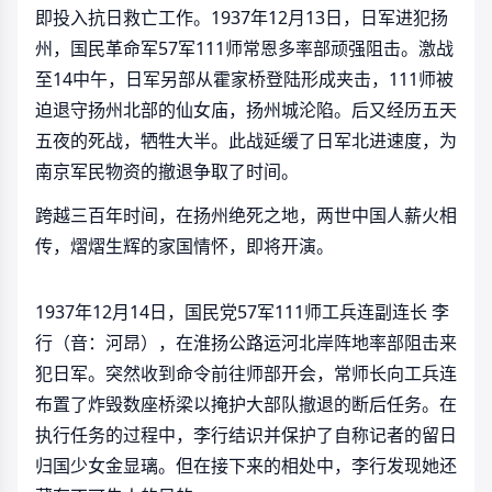
即投入抗日救亡工作。1937年12月13日，日军进犯扬
州，国民革命军57军111师常恩多率部顽强阻击。激战
至14中午，日军另部从霍家桥登陆形成夹击，111师被
迫退守扬州北部的仙女庙，扬州城沦陷。后又经历五天
五夜的死战，牺牲大半。此战延缓了日军北进速度，为
南京军民物资的撤退争取了时间。
跨越三百年时间，在扬州绝死之地，两世中国人薪火相
传，熠熠生辉的家国情怀，即将开演。
1937年12月14日，国民党57军111师工兵连副连长 李
行（音：河昂），在淮扬公路运河北岸阵地率部阻击来
犯日军。突然收到命令前往师部开会，常师长向工兵连
布置了炸毁数座桥梁以掩护大部队撤退的断后任务。在
执行任务的过程中，李行结识并保护了自称记者的留日
归国少女金显璃。但在接下来的相处中，李行发现她还