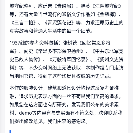
城守纪略》、应廷吉《青磷屑》、韩菼《江阴城守纪》
等，还有大量当世流行的通俗文学作品如《金瓶梅》、
《三言二拍》、《青泥莲花记》等，力求还原历史上的
真实故事和普通人生活中的每一个细节。
1937线的参考资料包括：张树德《回忆常恩多将
军》、闻史《常恩多率部保卫扬州》、《中共东北军党
史已故人物传》、《万毅将军回忆录》、《扬州文史资
料》等，不少资料网络上无法获取，本制作组专门走访
当地图书馆，得到了这些珍贵且权威的历史记录。
本作的服装设计，建筑和道具设计均经过反复考证推
敲，追求历史表现方面的一丝不苟是我们至高的追求，
如果您在这方面也有所研究，发现我们公布的美术素
材，demo等内容有与史实确有不符之处，欢迎联系我
们提出修改意见，我们由衷的感谢您。