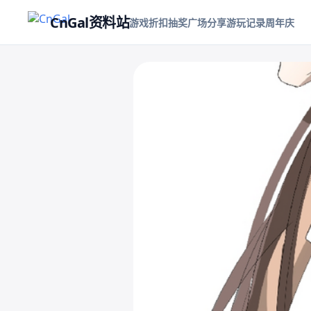
CnGal资料站
游戏折扣
抽奖
广场
分享游玩记录
周年庆