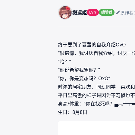
搬运姬
·
Lv 9
编辑者
原作者
终于要到了夏萤的自我介绍OvO
“很遗憾，我讨厌自我介绍，讨厌一
“哈？”
“你说希望我骂你？”
“你，你是变态吗？OxO”
时澪的阿宅朋友、同班同学，喜欢和
平日里高傲的样子是因为不习惯也不
身高/体重：“你在找死吗？▄︻┻┳═
生日：8月8日