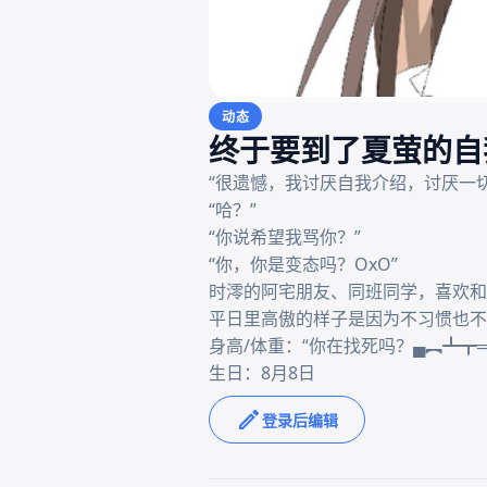
动态
终于要到了夏萤的自
“很遗憾，我讨厌自我介绍，讨厌一
“哈？”

“你说希望我骂你？”

“你，你是变态吗？OxO”

时澪的阿宅朋友、同班同学，喜欢和
平日里高傲的样子是因为不习惯也不
身高/体重：“你在找死吗？▄︻┻┳═一
生日：8月8日
登录后编辑