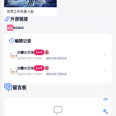
世界之外的愚人船
外部链接
Bilibili
编辑记录
Lv 9
沙雕の方块
2025-05-11 10:25
编辑词条关联信息
Lv 9
沙雕の方块
2025-05-11 10:25
编辑词条主要信息
留言板