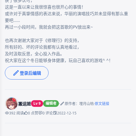
获了很多认可，

这是一直以来让我很惊喜也很开心的事情！

或许对于真挚情感的表达来说，华丽的演唱技巧并未显得有那么重
要吧……

再过一小段时间，我就会把这首歌的PV放出来~

也再次谢谢大家对于《修理行》的支持，

所有好的、坏的评论我都有认真地看过，

及时汲取反思，全心投入作品。

登录后编辑
搬运姬
Lv 9
编辑者
·
·
原作者：埋月山枯
原文链接
2022-12-15
392 阅读
0 点赞
0 评论