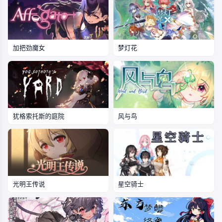
加把劲魔女
梦灯花
犹格索托斯的庭院
风与鸟
光明王传说
星空骑士