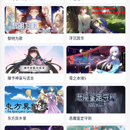
浮沉其华
黎明为歌
赠予神家与谎言
雪之本境S
恶魔鉴定守则
东方异乡录