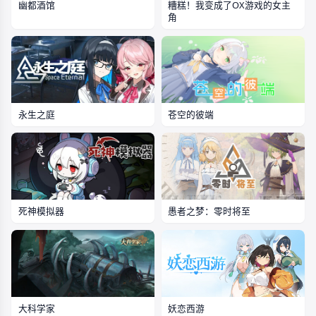
幽都酒馆
糟糕！我变成了OX游戏的女主
角
永生之庭
苍空的彼端
死神模拟器
愚者之梦：零时将至
大科学家
妖恋西游