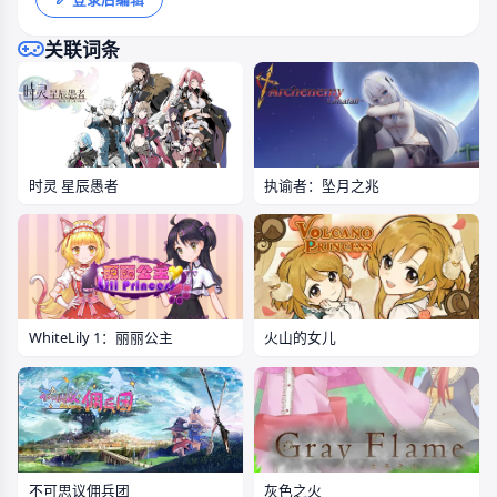
关联词条
时灵 星辰愚者
执谕者：坠月之兆
WhiteLily 1：丽丽公主
火山的女儿
灰色之火
不可思议佣兵团