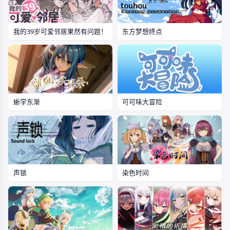
我的39岁可爱邻居果然有问题！
东方梦想终点
蜥学东渐
可可味大冒险
声锁
染色时间