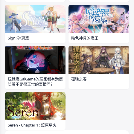
Sign: 碎冠篇
暗色神具的魔王
玩魅魔GalGame的玩家都有魅魔
孤狼之春
陪着不是很正常的事情吗？
Seren - Chapter 1 : 燎原星火