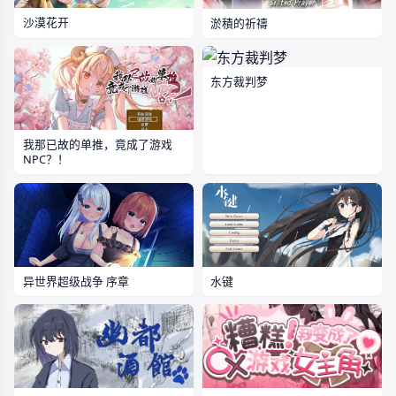
沙漠花开
淤積的祈禱
东方裁判梦
我那已故的单推，竟成了游戏
NPC？！
水键
异世界超级战争 序章