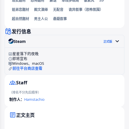
2D
现实题材
恐怖题材
解谜
单线多结局
像素风
姐弟恋题材
图文演绎
无配音
诡异叙事（恐怖氛围）
超自然题材
男主人公
悬疑叙事
发行信息
Steam
正式版
星星落下的夜晚
即将宣布
Windows、macOS
前往平台商店查看
Staff
（排名不分先后顺序）
制作人：
Hamstachio
正文主页