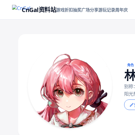
CnGal资料站
游戏折扣
抽奖
广场
分享游玩记录
周年庆
角色
别称
阳光