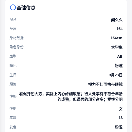
基础信息
阎么么
配音
164
身高
164cm
身材数据
大学生
角色身份
AB
血型
粉瞳
瞳色
9月23日
生日
视力不佳而携带眼镜
服饰
看似开朗大方，实际上内心纤细敏感；待人处事有不符合年龄
性格
的成熟，但逞强的部分占多；爱恨分明
女
性别
18
年龄
粉发
发色