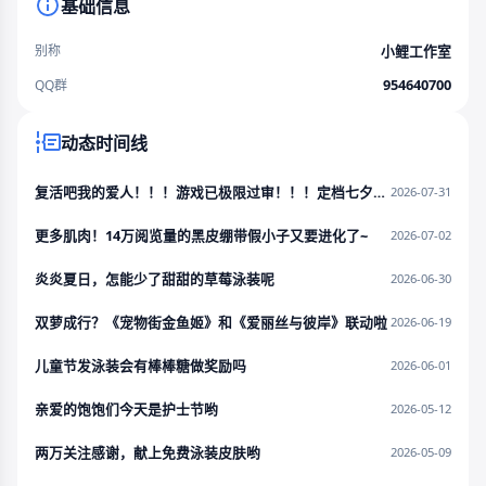
基础信息
小鲤工作室
别称
954640700
QQ群
动态时间线
复活吧我的爱人！！！游戏已极限过审！！！定档七夕节！！！！
2026-07-31
更多肌肉！14万阅览量的黑皮绷带假小子又要进化了~
2026-07-02
炎炎夏日，怎能少了甜甜的草莓泳装呢
2026-06-30
双萝成行？《宠物街金鱼姬》和《爱丽丝与彼岸》联动啦
2026-06-19
儿童节发泳装会有棒棒糖做奖励吗
2026-06-01
亲爱的饱饱们今天是护士节哟
2026-05-12
两万关注感谢，献上免费泳装皮肤哟
2026-05-09