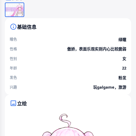
基础信息
绿瞳
瞳色
傲娇，表面乐观实则内心比较脆弱
性格
女
性别
22
年龄
粉发
发色
玩galgame，旅游
兴趣
立绘