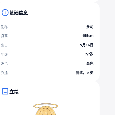
基础信息
多莉
别称
155cm
身高
5月16日
生日
???岁
年龄
金色
发色
测试，人类
兴趣
立绘