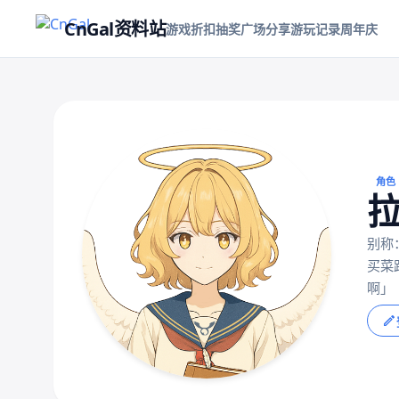
CnGal资料站
游戏折扣
抽奖
广场
分享游玩记录
周年庆
角色
拉
别称
买菜
啊」