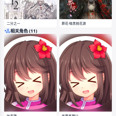
二分之一
葬花·暗黑桃花源
相关角色 (11)
叶志雄
米里哀神父