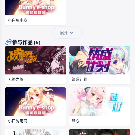
小白兔电商
展开
参与作品 (6)
筑盛计划
无终之旅
小白兔电商
硅心