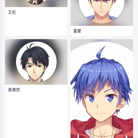
艾伦
雷蒙
景萧然