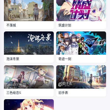
筑盛计划
不落城
泡沫冬景
奇迹一刻
三色绘恋S
旧手表