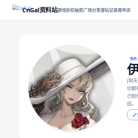
CnGal资料站
游戏折扣
抽奖
广场
分享游玩记录
周年庆
角色
[明
切都
己制
因。