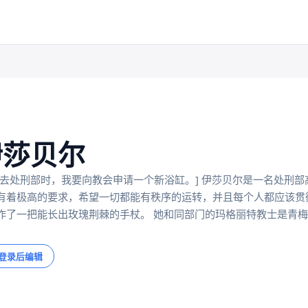
伊莎贝尔
天去处刑部时，我要向教会申请一个新浴缸。] 伊莎贝尔是一名处刑部
有着极高的要求，希望一切都能有秩序的运转，并且每个人都应该贯彻
作了一把能长出玫瑰荆棘的手杖。 她和同部门的玛格丽特教士是青
登录后编辑