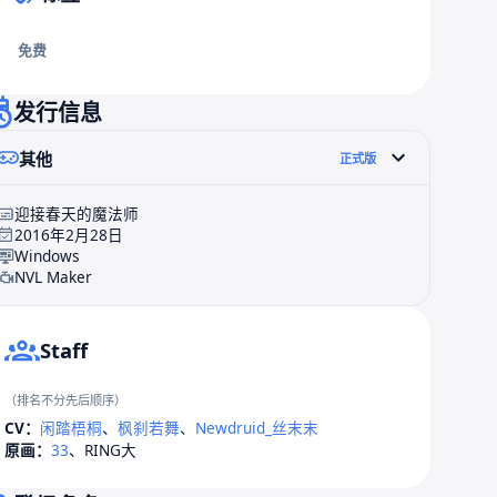
免费
发行信息
其他
正式版
迎接春天的魔法师
2016年2月28日
Windows
NVL Maker
Staff
（排名不分先后顺序）
CV：
闲踏梧桐
、
枫刹若舞
、
Newdruid_丝末末
原画：
33
、
RING大