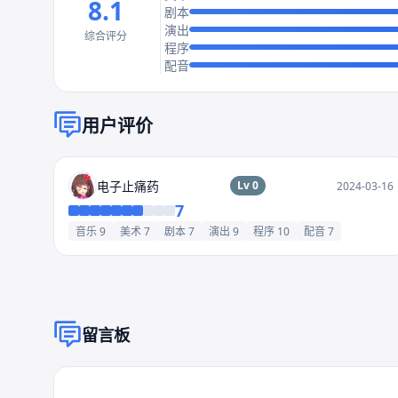
8.1
剧本
演出
综合评分
程序
配音
用户评价
电子止痛药
Lv 0
2024-03-16
7
音乐 9
美术 7
剧本 7
演出 9
程序 10
配音 7
留言板