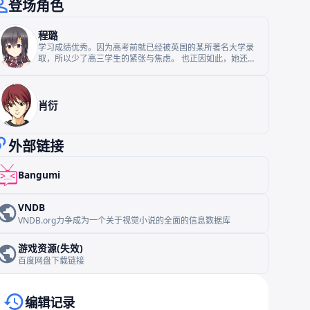
登场角色
程璐
学习成绩优秀。因为高考前就已经被英国的某所著名大学录
取，所以少了高三学生的紧张与焦虑。 也正因如此，她还能
在高三以另一个秘密身份——中国魔法师协会北京办事处行
政人员，为协会工作。 家境不错，当被英国的大学录取时，
家里毫不犹豫地决定将其送去英国，由其在英国的亲戚照
顾。 有一颗天真无邪的心，心地善良到事情一出差错就会自
肖衍
责的程度。同时是个天然呆，对待感情十分单纯。
外部链接
Bangumi
VNDB
VNDB.org力争成为一个关于视觉小说的全面的信息数据库
游戏资源(失效)
百度网盘下载链接
编辑记录