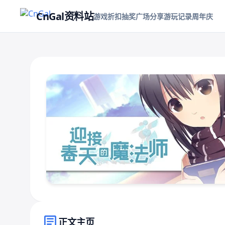
CnGal资料站
游戏折扣
抽奖
广场
分享游玩记录
周年庆
正文主页