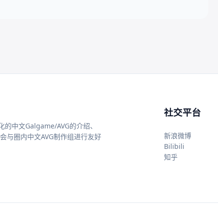
社交平台
中文Galgame/AVG的介绍、
新浪微博
还会与圈内中文AVG制作组进行友好
Bilibili
知乎