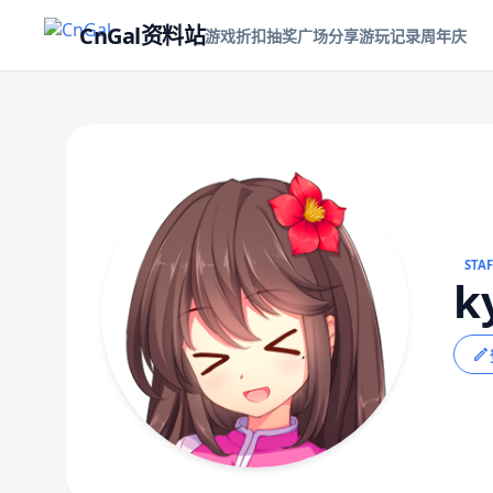
CnGal资料站
游戏折扣
抽奖
广场
分享游玩记录
周年庆
STA
k