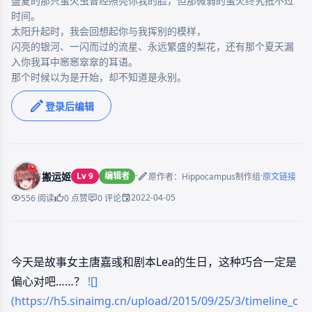
​​盛夏的那只萤火虫曾经照亮你我的脸，但那微弱的萤火终究抵不过
时间。

太阳升起时，我会回想起你与我挥别的模样，

闪亮的银河、一闪而过的流星、永远繁盛的梨花，还有那个夏天漏
入你我耳中窸窸窣窣的耳语。

那个时候以为是开始，却不知道是永别。
登录后编辑
搬运姬
Lv 9
编辑者
·
·
原作者：Hippocampus制作组
原文链接
2022-04-05
556 阅读
0 点赞
0 评论
今天是故事女主唐嘉彧和剧本Lea的生日，这种巧合一定是
偏心对吧……？
![]
(https://h5.sinaimg.cn/upload/2015/09/25/3/timeline_c