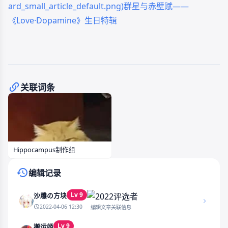
ard_small_article_default.png)群星与赤壁赋——
《Love·Dopamine》生日特辑
关联词条
Hippocampus制作组
编辑记录
Lv 9
沙雕の方块
2022-04-06 12:30
编辑文章关联信息
Lv 9
搬运姬