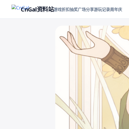
CnGal资料站
游戏折扣
抽奖
广场
分享游玩记录
周年庆