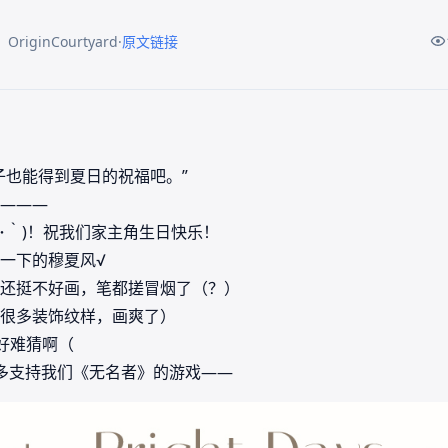
·
riginCourtyard
原文链接
子也能得到夏日的祝福吧。”
———
･｀)！祝我们家主角生日快乐！
一下的穆夏风√
还挺不好画，笔都搓冒烟了（？）
很多装饰纹样，画爽了）
好难猜啊（
多支持我们《无名者》的游戏——