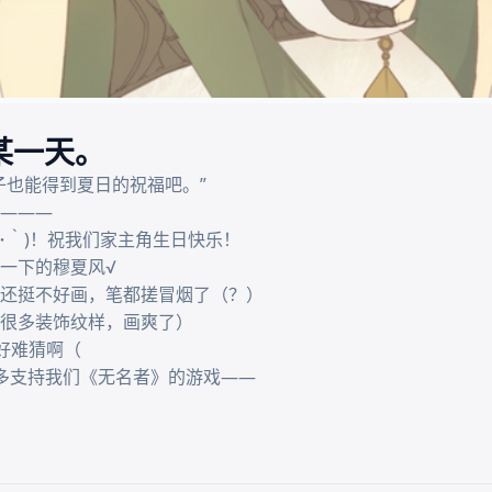
的某一天。
也能得到夏日的祝福吧。”

———

･｀)！祝我们家主角生日快乐！

一下的穆夏风√

还挺不好画，笔都搓冒烟了（？）

很多装饰纹样，画爽了）

难猜啊（

多支持我们《无名者》的游戏——