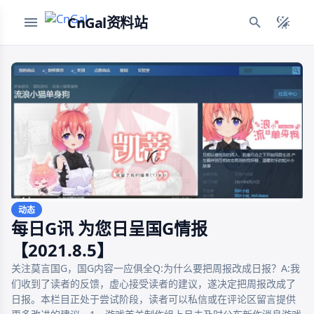
CnGal资料站
动态
每日G讯 为您日呈国G情报
【2021.8.5】
关注莫言国G，国G内容一应俱全Q:为什么要把周报改成日报？A:我
们收到了读者的反馈，虚心接受读者的建议，遂决定把周报改成了
日报。本栏目正处于尝试阶段，读者可以私信或在评论区留言提供