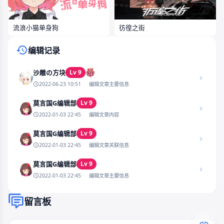
流浪小猫单身狗
彷徨之街
编辑记录
Lv 9
沙雕の方块
2022-06-23 10:51
编辑文章主要信息
Lv 9
莫言国G编辑部
2022-01-03 22:45
编辑文章内容
Lv 9
莫言国G编辑部
2022-01-03 22:45
编辑文章关联信息
Lv 9
莫言国G编辑部
2022-01-03 22:45
编辑文章主要信息
留言板