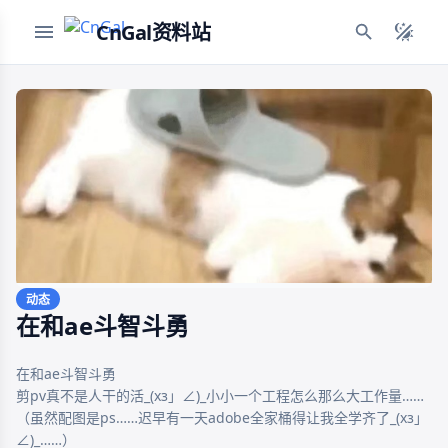
CnGal资料站
动态
在和ae斗智斗勇
在和ae斗智斗勇

剪pv真不是人干的活_(xз」∠)_小小一个工程怎么那么大工作量……

（虽然配图是ps……迟早有一天adobe全家桶得让我全学齐了_(xз」