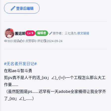
登录后编辑
搬运姬
Lv 9
编辑者
·
·
原作者：三七洛九
原文链接
2024-09-24
303 阅读
0 点赞
0 评论
#无名者开发日记#
在和ae斗智斗勇
剪pv真不是人干的活_(xз」∠)_小小一个工程怎么那么大工
作量……
（虽然配图是ps……迟早有一天adobe全家桶得让我全学齐
了_(xз」∠)_……）