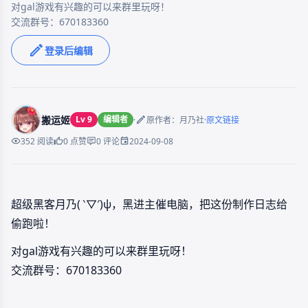
对gal游戏有兴趣的可以来群里玩呀！

交流群号：670183360
登录后编辑
搬运姬
Lv 9
编辑者
·
·
原作者：月乃社
原文链接
2024-09-08
352 阅读
0 点赞
0 评论
超级黑客月乃( ‵▽′)ψ，黑进主催电脑，把这份制作日志给
偷跑啦！
对gal游戏有兴趣的可以来群里玩呀！
交流群号：670183360