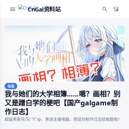
CnGal资料站
动态
我与她们的大学相簿……嗯？画相？别
又是蹭白学的梗吧【国产galgame制
作日志】
超级黑客月乃( ‵▽′)ψ，黑进主催电脑，把这份制作日志给偷跑啦！
