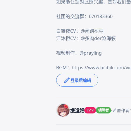
如果能让您对此感兴趣，是对我们最
社团的交流群：670183360

白筱筱CV：@闲踏梧桐

江沐橙CV：@多肉der沧海簌

视频制作：@prayling

BGM：https://www.bilibili.com/v
登录后编辑
搬运姬
·
Lv 9
编辑者
原作者