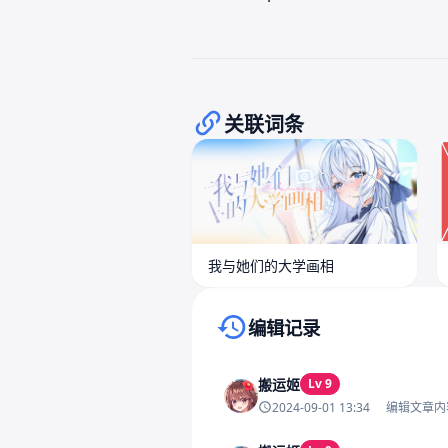
关联词条
我与她们的大学画相
编辑记录
搬运姬
Lv 9
2024-09-01 13:34
编辑文章内