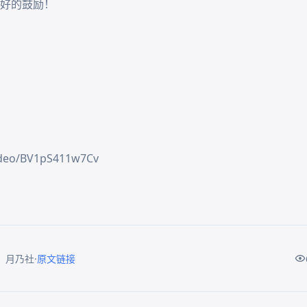
好的鼓励！

ideo/BV1pS411w7Cv
·
：月乃社
原文链接