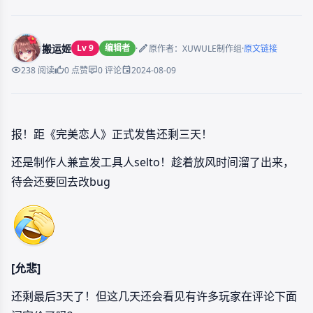
搬运姬
Lv 9
编辑者
·
·
原作者：XUWULE制作组
原文链接
2024-08-09
238 阅读
0 点赞
0 评论
报！距《完美恋人》正式发售还剩三天！
还是制作人兼宣发工具人selto！趁着放风时间溜了出来，
待会还要回去改bug
[允悲]
还剩最后3天了！但这几天还会看见有许多玩家在评论下面