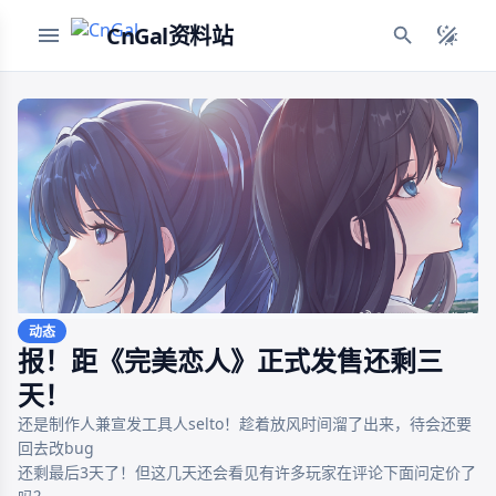
CnGal资料站
动态
报！距《完美恋人》正式发售还剩三
天！
还是制作人兼宣发工具人selto！趁着放风时间溜了出来，待会还要
回去改bug

还剩最后3天了！但这几天还会看见有许多玩家在评论下面问定价了