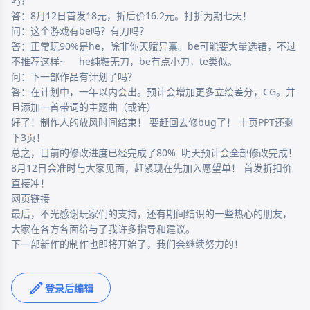
吗？

答：8月12日首发18元，折后价16.2元。打折为期七天！

问：这个游戏有be吗？有刀吗？

答：正常玩90%是he，除非你天赋异禀。be可能要大量选错，不过
不推荐这样~     he纯糖无刀，be有点小刀，te类似。

问：下一部作品有计划了吗？

答：在计划中，一年以内会出。预计会增加更多立绘差分，CG。并
且添加一首带词的主题曲（或许）

好了！制作人的放风时间结束！ 要赶回去修bug了！ 十页PPT还剩
下3页！

总之，目前的修改进度已经完成了80%  明天预计会全部修改完成！ 
8月12日会准时与大家见面，赶紧现在先加入愿望单！ 首发折扣价
直接冲！

网页链接

最后，不光感谢玩家们的支持，还有期间结识的一些热心的朋友，
大家在各方各面给与了我许多指导和建议。

下一部新作的制作也即将开始了，我们会继续努力的！

登录后编辑