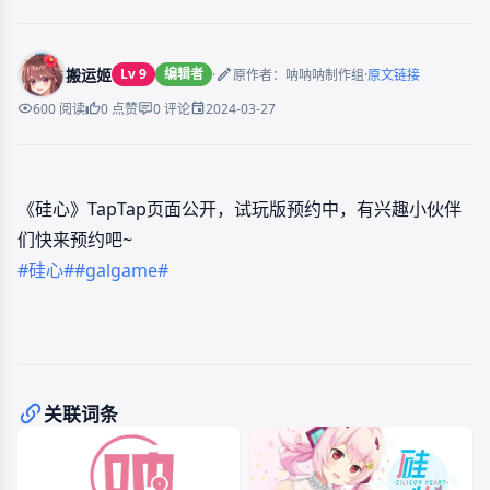
搬运姬
Lv 9
编辑者
·
·
原作者：呐呐呐制作组
原文链接
2024-03-27
600 阅读
0 点赞
0 评论
《硅心》TapTap页面公开，试玩版预约中，有兴趣小伙伴
们快来预约吧~
#硅心#
#galgame#
关联词条