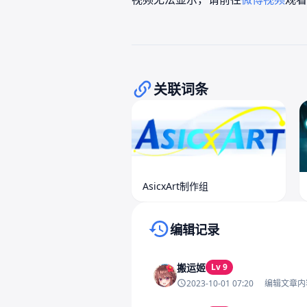
关联词条
AsicxArt制作组
编辑记录
搬运姬
Lv 9
2023-10-01 07:20
编辑文章内