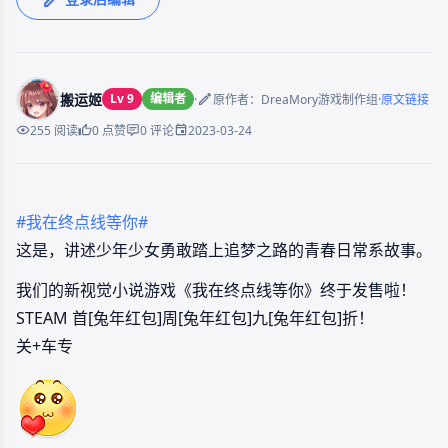
搬运姬
Lv 9
编辑者
·
·
原作者：DreaMory游戏制作组
原文链接
2023-03-24
255 阅读
0 点赞
0 评论
#我在终点线等你#
这是，讲述少年少女勇敢踏上追梦之路的青春日常系故事。
我们的新视觉小说游戏《我在终点线等你》终于发售啦！
STEAM 首[兔年红包]周[兔年红包]九[兔年红包]折！
关+车专