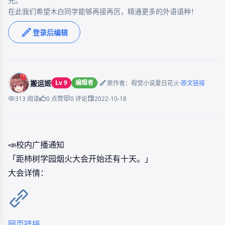
光。

在此我们希望木白同学能够再接再厉，精通更多的外语语种！
登录后编辑
搬运姬
Lv 9
编辑者
·
·
原作者：视觉小说夏日花火
原文链接
2022-10-18
313 阅读
0 点赞
0 评论
📣校内广播通知
「距柿树学园烟火大会开始还有十天。」
大会详情：
网页链接