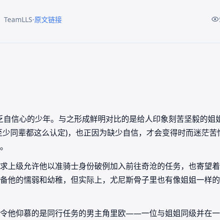
·
TeamLLS
原文链接
个缺乏自信心的少年。与之形成鲜明对比的是给人印象刻苦坚毅的
至少同辈都这么认定)，也正因为缺少自信，才会变得时而迷茫苦
。
求上级允许他以准骑士身份破例加入前往奇沧的任务，也寄望着
备他的懦弱和幼稚，但实际上，尤尼斯骨子里也有像姐姐一样的
令他仰慕的是同行任务的男主角里欧——一位与姐姐同级并在一