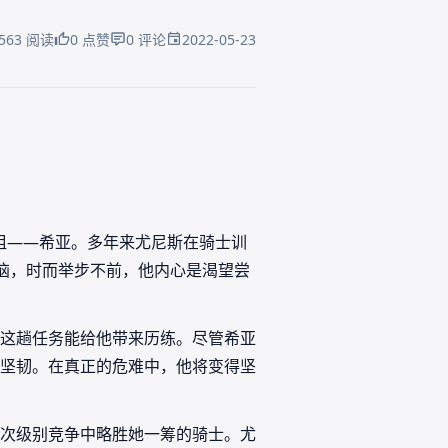
2022-05-23
563 阅读
0 点赞
0 评论
姐姐——希亚。多年来尤尼斯在骑士训
恼，时而举步不前，他内心是渴望尝
这趟任务能给他带来历练。尽管希亚
坚韧。在真正的危难中，他将变得坚
次级别竞争中略胜她一筹的骑士。尤