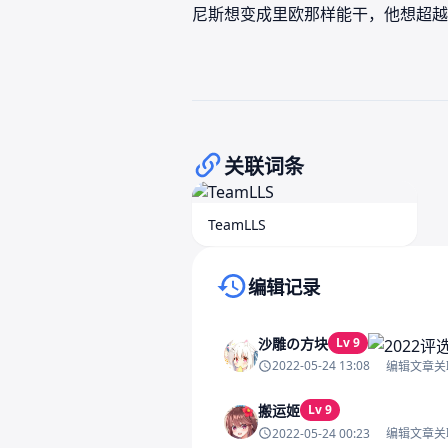
尼斯想变成里欧那样能干，他想超越
关联词条
TeamLLS
编辑记录
沙雕の方块
Lv 9
2022-05-24 13:08
编辑文章关
搬运姬
Lv 9
2022-05-24 00:23
编辑文章关