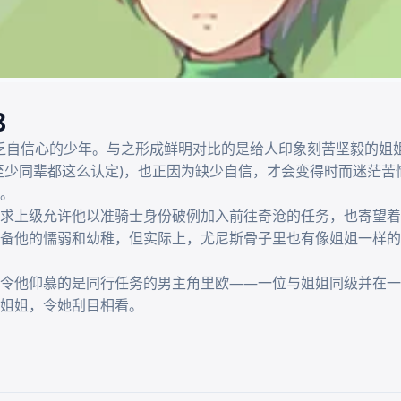
8
个缺乏自信心的少年。与之形成鲜明对比的是给人印象刻苦坚毅的
至少同辈都这么认定)，也正因为缺少自信，才会变得时而迷茫苦
。

求上级允许他以准骑士身份破例加入前往奇沧的任务，也寄望着
备他的懦弱和幼稚，但实际上，尤尼斯骨子里也有像姐姐一样的
令他仰慕的是同行任务的男主角里欧——一位与姐姐同级并在一