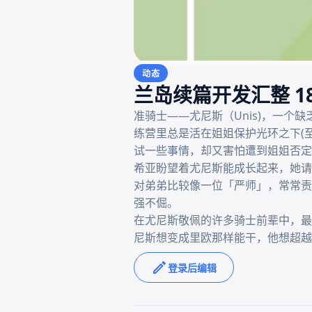
动态
兰岛续篇开发汇整 1
准骑士——尤尼斯（Unis)，一
练营里总是活在姐姐保护光环之下(
试一些事情，却又害怕遭到姐姐否定
希亚盼望着尤尼斯能成长起来，她请
对弟弟比较像一位「严师」，常常责
强不倔。

在尤尼斯敬佩的许多骑士前辈中，最
登录后编辑