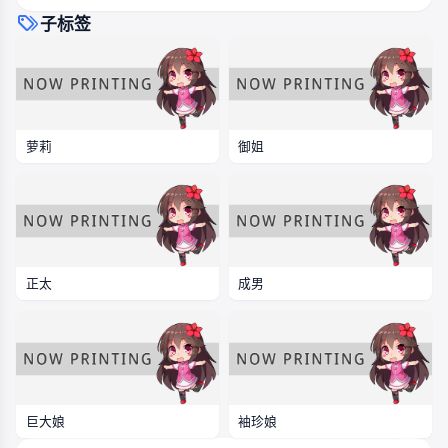
子标签
萝莉
御姐
正太
成男
巨大娘
袖珍娘