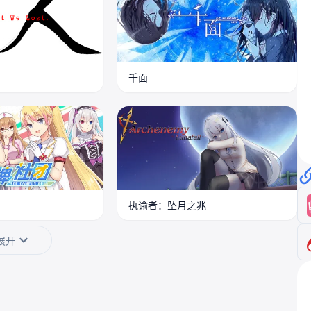
千面
执谕者：坠月之兆
展开