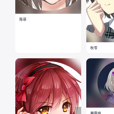
陈菲
秋苓
赛露缇