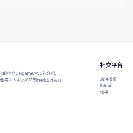
社交平台
中文Galgame/AVG的介绍、
新浪微博
还会与圈内中文AVG制作组进行友好
Bilibili
知乎