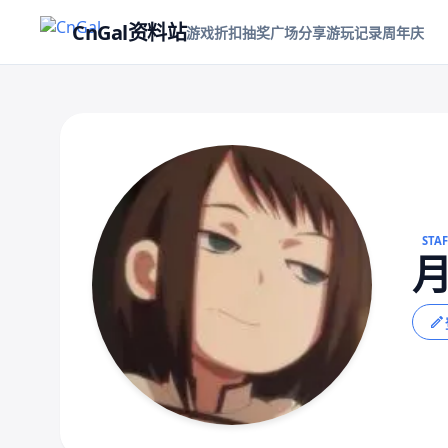
CnGal资料站
游戏折扣
抽奖
广场
分享游玩记录
周年庆
STA