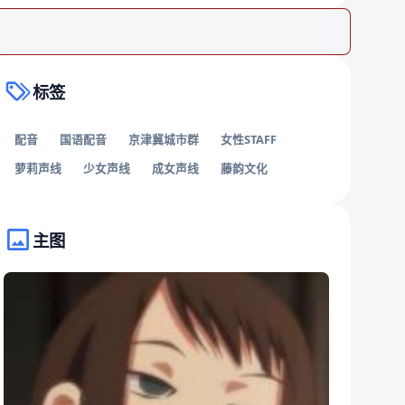
标签
配音
国语配音
京津冀城市群
女性STAFF
萝莉声线
少女声线
成女声线
藤韵文化
主图