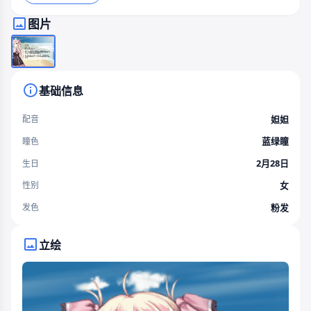
图片
基础信息
妲妲
配音
蓝绿瞳
瞳色
2月28日
生日
女
性别
粉发
发色
立绘