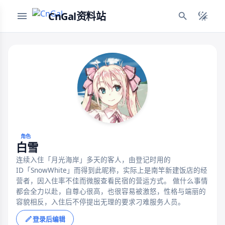
CnGal资料站
角色
白雪
连续入住「月光海岸」多天的客人，由登记时用的
ID「SnowWhite」而得到此昵称，实际上是南竿新建饭店的经
营者，因入住率不佳而微服查看民宿的营运方式。 做什么事情
都会全力以赴，自尊心很高，也很容易被激怒，性格与端丽的
容貌相反，入住后不停提出无理的要求刁难服务人员。
登录后编辑