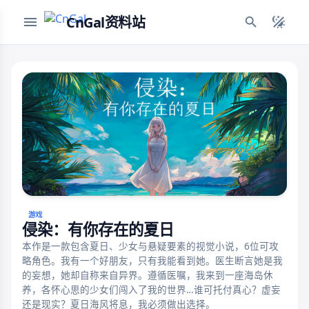
CnGal资料站
游戏
侵染：有你存在的夏日
本作是一款包含夏日、少女与悬疑要素的视觉小说，6位可攻
略角色。我有一个好朋友，只有我能看到她。医生断言她是我
的妄想，她却自称来自异界。遵循医嘱，我来到一座海岛休
养，各怀心思的少女们闯入了我的世界…谁可托付真心？虚妄
还是现实？夏日海风将息，我必须做出选择。