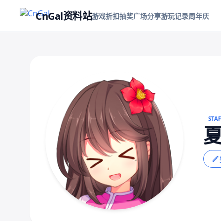
CnGal资料站
游戏折扣
抽奖
广场
分享游玩记录
周年庆
STA