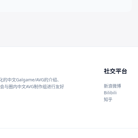
社交平台
中文Galgame/AVG的介绍、
新浪微博
还会与圈内中文AVG制作组进行友好
Bilibili
知乎