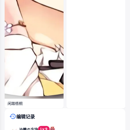
闲踏梧桐
编辑记录
Lv 9
沙雕の方块