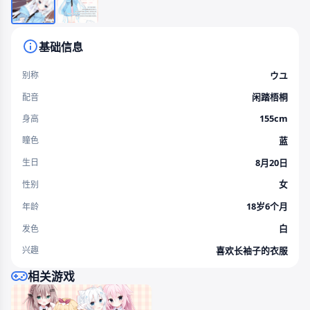
基础信息
ウユ
别称
闲踏梧桐
配音
155cm
身高
蓝
瞳色
8月20日
生日
女
性别
18岁6个月
年龄
白
发色
喜欢长袖子的衣服
兴趣
相关游戏