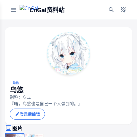
CnGal资料站
角色
乌悠
别称：ウユ
『唔，乌悠也是自己一个人做到的。』
登录后编辑
图片