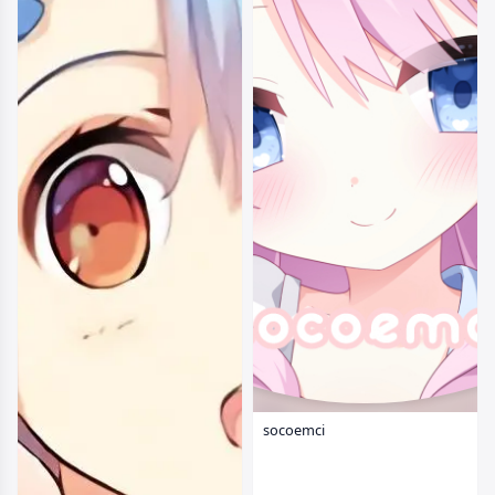
socoemci