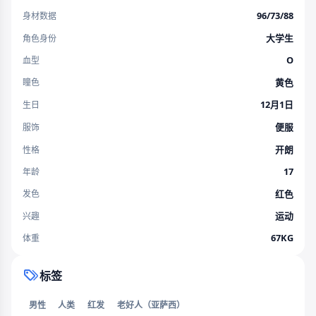
96/73/88
身材数据
大学生
角色身份
O
血型
黄色
瞳色
12月1日
生日
便服
服饰
开朗
性格
17
年龄
红色
发色
运动
兴趣
67KG
体重
标签
男性
人类
红发
老好人（亚萨西）