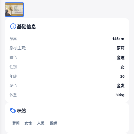
基础信息
145cm
身高
萝莉
身材(主观)
金瞳
瞳色
女
性别
30
年龄
金发
发色
39kg
体重
标签
萝莉
女性
人类
傲娇