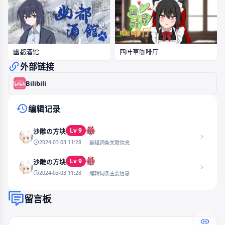
幽都酒馆
四叶草咖啡厅
外部链接
Bilibili
编辑记录
Lv 9
沙雕の方块
2024-03-03 11:28
编辑词条关联信息
Lv 9
沙雕の方块
2024-03-03 11:28
编辑词条主要信息
留言板