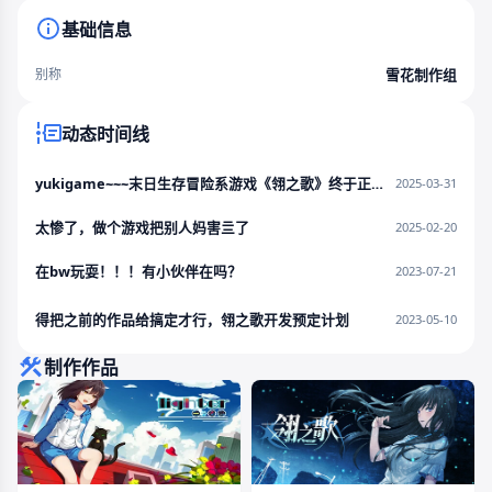
基础信息
雪花制作组
别称
动态时间线
yukigame~~~末日生存冒险系游戏《翎之歌》终于正式上线STEAM啦！
2025-03-31
太惨了，做个游戏把别人妈害亖了
2025-02-20
在bw玩耍！！！有小伙伴在吗？
2023-07-21
得把之前的作品给搞定才行，翎之歌开发预定计划
2023-05-10
制作作品