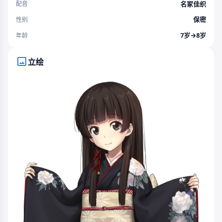
名冢佳织
配音
保密
性别
7岁→8岁
年龄
立绘