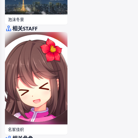
泡沫冬景
相关STAFF
名冢佳织