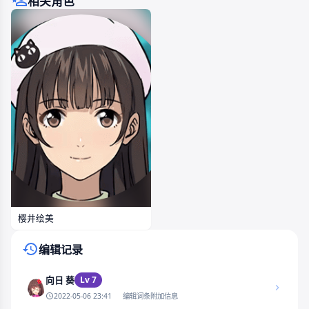
相关角色
樱井绘美
编辑记录
Lv 7
向日 葵
2022-05-06 23:41
编辑词条附加信息