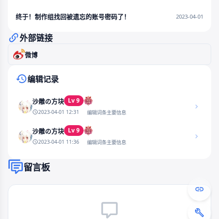
终于！制作组找回被遗忘的账号密码了！
2023-04-01
外部链接
微博
编辑记录
Lv 9
沙雕の方块
2023-04-01 12:31
编辑词条主要信息
Lv 9
沙雕の方块
2023-04-01 11:36
编辑词条主要信息
留言板