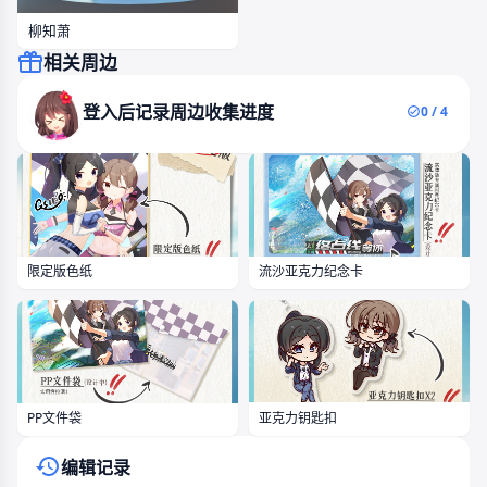
柳知萧
相关周边
登入后记录周边收集进度
0 / 4
限定版色纸
流沙亚克力纪念卡
亚克力钥匙扣
PP文件袋
编辑记录