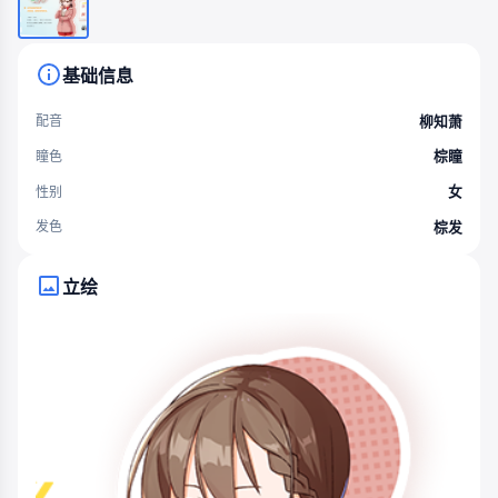
基础信息
柳知萧
配音
棕瞳
瞳色
女
性别
棕发
发色
立绘