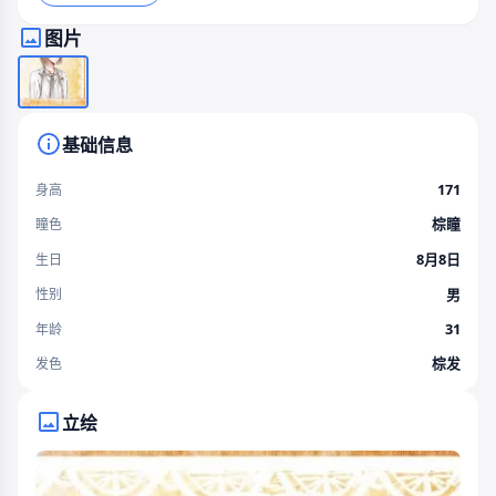
图片
基础信息
171
身高
棕瞳
瞳色
8月8日
生日
男
性别
31
年龄
棕发
发色
立绘