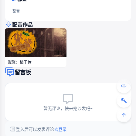
配音
配音作品
鸑鷟：橘子传
留言板
暂无评论，快来抢沙发吧~
登入后可以发表评论
去登录