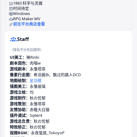
1883 科学与灵媒
时间待定
Windows
RPG Maker MV
前往平台商店查看
Staff
（排名不分先后顺序）
UI美工：
琳Rinki
剧本润色：
肉喵w
游戏剧本：
永雏塔菲
像素行走图：
希羽酱Bi
、
飘过的路人DCD
地图绘制：
星羽樱
插图美工：
永雏玻璃
游戏立绘：
均
游戏制作：
秋の忧郁
游戏策划：
永雏塔菲
友情协助：
赤瞳大白猫
插件调试：
Sq6er4
游戏总负责：
秋の忧郁
特效矫正：
秋の忧郁
视频BGM：
永夜蛰居_TokoyoP