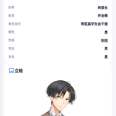
林部长
别称
乔治皓
配音
师贰高学生会干部
角色身份
黑
瞳色
别扭
性格
男
性别
黑
发色
立绘