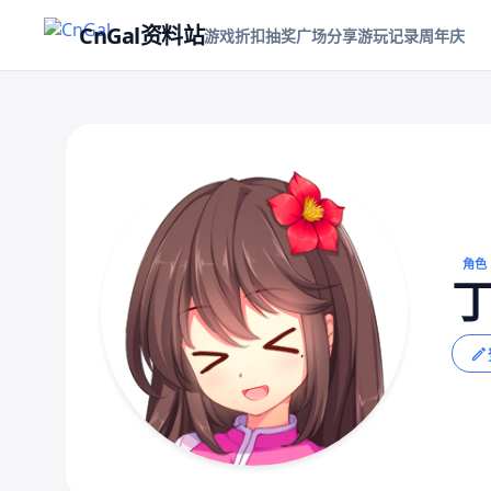
CnGal资料站
游戏折扣
抽奖
广场
分享游玩记录
周年庆
角色