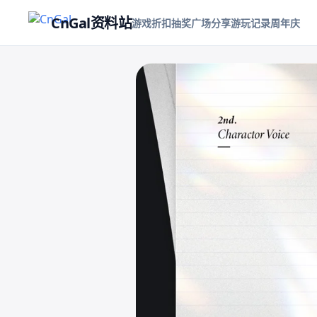
CnGal资料站
游戏折扣
抽奖
广场
分享游玩记录
周年庆