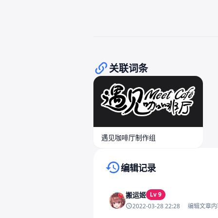
关联词条
遇见咖啡厅制作组
编辑记录
搬运姬
Lv 9
2022-03-28 22:28
编辑文章内