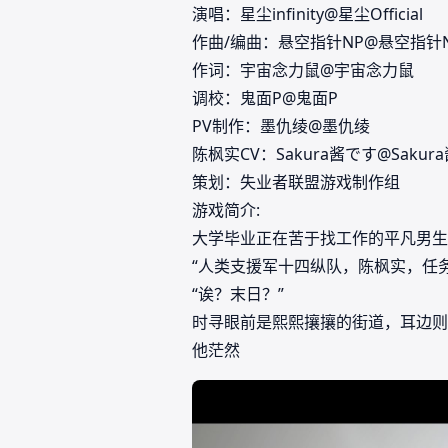
演唱：星尘infinity@星尘Official
作曲/编曲：悬空指针NP@悬空指针
作词：宇宙念力鼠@宇宙念力鼠
调校：鬼面P@鬼面P
PV制作：墨仇绫@墨仇绫
陈枫实CV：Sakura酱です@Sakur
策划：失业者联盟游戏制作组
游戏简介:
大学毕业正在苦于找工作的平凡男生
“人类支援军十四纵队，陈枫实，任务
“诶？末日？”
时寻眼前是熙熙攘攘的街道，耳边则
他茫然