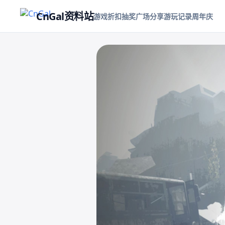
CnGal资料站
游戏折扣
抽奖
广场
分享游玩记录
周年庆