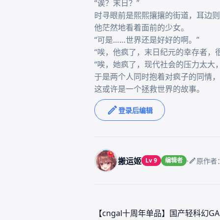
“诶？末日？”

时寻眼前是熙熙攘攘的街道，耳边则
他茫然地看着面前的少女。

“可是……世界还是好好的啊。”

“唉，他疯了，末日纪元的幸存者，
“唉，她疯了，现代社会的压力太大
于是两个人同时抱着对疯子的同情，
这或许是一个拯救世界的故事。
登录后编辑
搬运姬
·
Lv 9
编辑者
原作者
【cngal十周年单品】国产轻科幻G