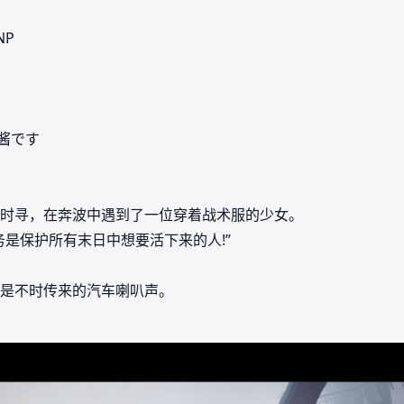
NP
a酱です
时寻，在奔波中遇到了一位穿着战术服的少女。
是保护所有末日中想要活下来的人!”
是不时传来的汽车喇叭声。