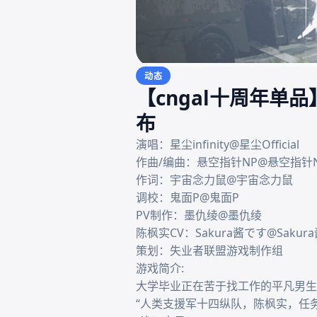
动态
【cngal十周年单
布
演唱：星尘infinity@星尘Official

作曲/编曲：悬空指针NP@悬空指针N
作词：宇宙念力鼠@宇宙念力鼠

调校：鬼面P@鬼面P

PV制作：墨仇绫@墨仇绫

陈枫实CV：Sakura酱です@Sakura
策划：失业者联盟游戏制作组

游戏简介:

大学毕业正在苦于找工作的平凡男生
“人类支援军十四纵队，陈枫实，任务