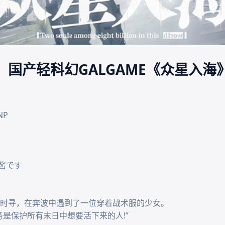
品】国产轻科幻GALGAME《众星入
P

酱です

时寻，在奔波中遇到了一位穿着战术服的少女。

是保护所有末日中想要活下来的人!”
