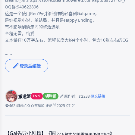
steam地址:https://store.steampowered.com/app/3872710/_/

QQ群:940622896

这是一个使用Ren’Py引擎制作的轻喜剧Galgame，

是纯视觉小说，单结局，并且是Happy Ending，

有不影响剧情走向的整活选项.

全程无雷，纯爱

文本量在10万字左右，流程长度大约4个小时，包含10张左右的CG

......
登录后编辑
搬运姬
Lv 9
编辑者
·
·
原作者：ztz233
原文链接
2025-07-21
462 阅读
0 点赞
0 评论
【Gal先导小剧场】《囿
》
沉入缸中的地雷妹该如何是好?