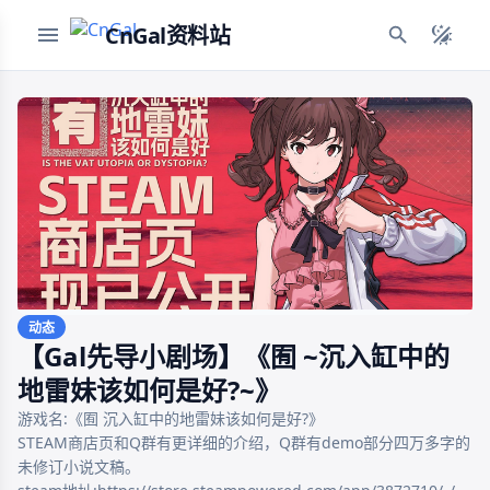
CnGal资料站
动态
【Gal先导小剧场】《囿 ~沉入缸中的
地雷妹该如何是好?~》
游戏名:《囿 沉入缸中的地雷妹该如何是好?》

STEAM商店页和Q群有更详细的介绍，Q群有demo部分四万多字的
未修订小说文稿。
